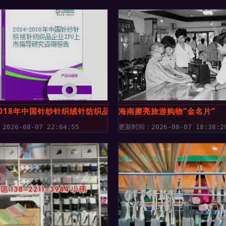
厂家,图片,针织面料,安庆宏洲针纺织品-
-2018年中国针纱针织绒针纺织品企业IPO上市指导研究咨询报告
海南擦亮旅游购物“金名片”
026-08-07 22:04:55
更新时间：2026-08-07 18:38:2