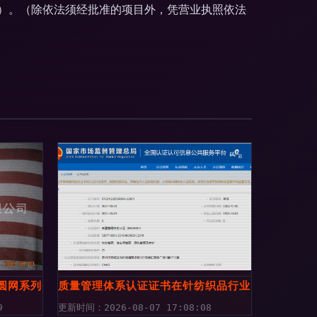
）。（除依法须经批准的项目外，凭营业执照依法
,图片,毛毯、绒毯、毛巾毯,绍兴县康耐针纺织品-
网系列条纹毛毯手感舒适多款可选 - 【厂家供应】批发定制双面
质量管理体系认证证书在针纺织品行业的核心价值
9
更新时间：2026-08-07 17:08:08