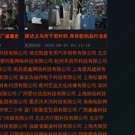
厂诚邀您参加2020上海国际帽子围巾手套展
探访义乌市千宏针织 库存纺织品行业的隐形冠军
4
更新时间：2026-08-07 03:13:18
科技有限公司
湖北凯捷专用汽车销售有限公司
北京
赛同曼网络科技有限公司
杭州禾昌升科技有限公司
限公司
南昌星鑫网络科技有限公司
上海显凤建材有
有限公司
秦皇岛福伟电子科技有限公司
上海钲馨网
财务代理有限公司
衢州艺远文化传播有限公司
深圳
有限公司
广州爱伙信息科技有限公司
上海炳瓴科技
集团有限公司
重庆洋木河科技有限公司
海南电影网
华第二小学
厦门英聚贵贸易有限公司
广西趣赢科技
门传媒有限公司
北京月吖图科技有限公司
北京宇
科技有限公司
福建省极速科技有限公司
上海杰拗贸
公司
日照斯冠信息网络科技有限公司
鄢陵聚春园林