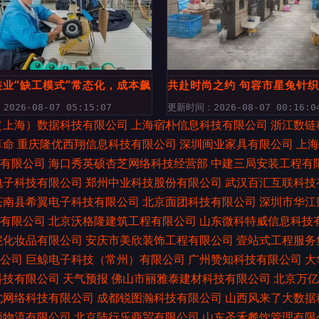
织品领域的推荐商家
装业“缺工模式”常态化，成本飙升吞噬订单利润
共赴时尚之约 句容市星兔针织
026-08-07 05:15:07
更新时间：2026-08-07 00:16:0
（上海）数据科技有限公司
上海宿朴信息科技有限公司
浙江数链
算命
重庆隆优西翔信息科技有限公司
深圳闽业家具有限公司
上海
有限公司
海口秀英硕杏芝网络科技经营部
中建三局安装工程有
电子科技有限公司
郑州中业科技股份有限公司
武汉百汇互联科技
苍南县希翼电子科技有限公司
北京面团科技有限公司
深圳市华江
有限公司
北京沃格隆建筑工程有限公司
山东微科特威信息科技
妮化妆品有限公司
安庆市美欣装饰工程有限公司
壹站式工程服务
公司
巨鲸电子科技（常州）有限公司
广州赞知科技有限公司
大
科技有限公司
天气预报
佛山市丽雅泰建材科技有限公司
北京万亿
沈网络科技有限公司
成都锐图瀚科技有限公司
山西风来了大数据
雨物流有限公司
北京陆行乐商贸有限公司
山东圣禾餐饮管理有限