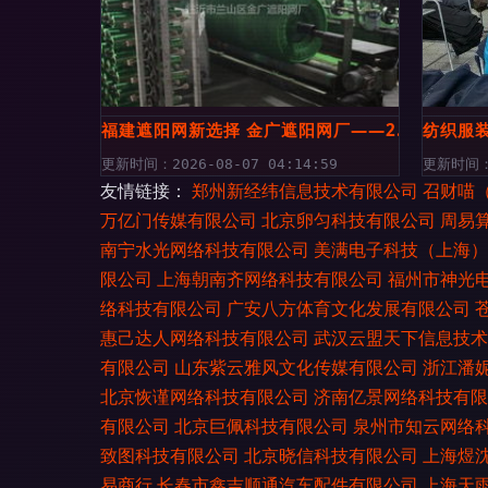
福建遮阳网新选择 金广遮阳网厂——2.5针针纺
纺织服
更新时间：2026-08-07 04:14:59
更新时间：2
友情链接：
郑州新经纬信息技术有限公司
召财喵
万亿门传媒有限公司
北京卵匀科技有限公司
周易
南宁水光网络科技有限公司
美满电子科技（上海）
限公司
上海朝南齐网络科技有限公司
福州市神光
络科技有限公司
广安八方体育文化发展有限公司
惠己达人网络科技有限公司
武汉云盟天下信息技术
有限公司
山东紫云雅风文化传媒有限公司
浙江潘
北京恢谨网络科技有限公司
济南亿景网络科技有限
有限公司
北京巨佩科技有限公司
泉州市知云网络
致图科技有限公司
北京晓信科技有限公司
上海煜
易商行
长春市鑫吉顺通汽车配件有限公司
上海天